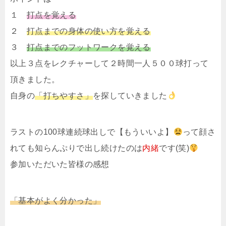
１
打点を覚える
２
打点までの身体の使い方を覚える
３
打点までのフットワークを覚える
以上３点をレクチャーして２時間一人５００球打って
頂きました。
自身の
「打ちやすさ」
を探していきました
ラストの100球連続球出しで【もういいよ】
って顔さ
れても
知らんぷりで出し続けたのは
内緒
です(笑)
参加いただいた皆様の感想
「基本がよく分かった」