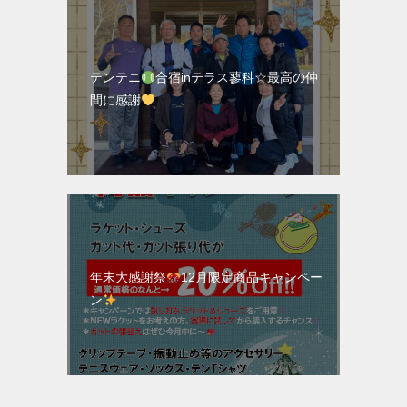
テンテニ
合宿inテラス蓼科☆最高の仲
間に感謝
年末大感謝祭
12月限定商品キャンペー
ン