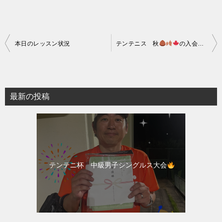
投
本日のレッスン状況
テンテニス 秋
の入会＆紹介キャンペーン祭り
稿
ナ
ビ
最新の投稿
ゲ
ー
シ
ョ
テンテニ杯 中級男子シングルス大会
ン