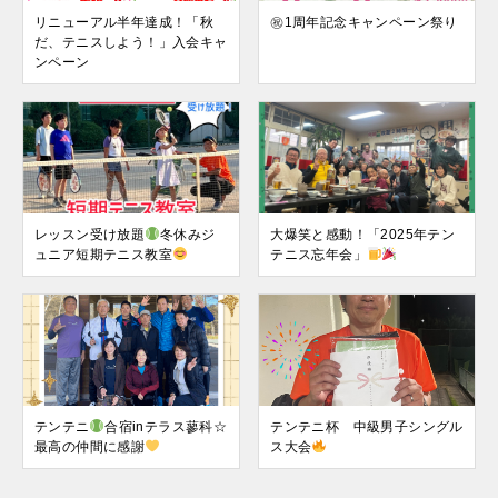
リニューアル半年達成！「秋
㊗1周年記念キャンペーン祭り
だ、テニスしよう！」入会キャ
ンペーン
レッスン受け放題
冬休みジ
大爆笑と感動！「2025年テン
ュニア短期テニス教室
テニス忘年会」
テンテニ
合宿inテラス蓼科☆
テンテニ杯 中級男子シングル
最高の仲間に感謝
ス大会