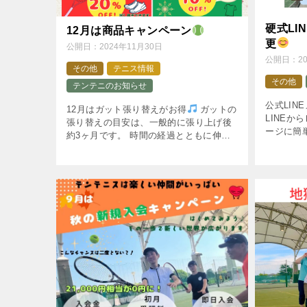
硬式LI
12月は商品キャンペーン
更
公開日：
2024年11月30日
公開日：
2
その他
テニス情報
その他
テンテニのお知らせ
公式LI
12月はガット張り替えがお得
ガットの
LINE
張り替えの目安は、一般的に張り上げ後
ージに簡
約3ヶ月です。 時間の経過とともに伸び
ンが必要
て反発性がなくなってきます。 ガット代
一目で見
も張り代も今なら20％OFF
レッスン後
事があれば
にコーチに渡せば次のレッス […]