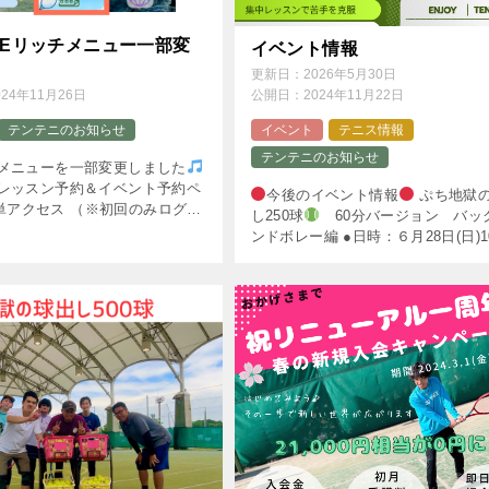
NEリッチメニュー一部変
イベント情報
更新日：
2026年5月30日
024年11月26日
公開日：
2024年11月22日
テンテニのお知らせ
イベント
テニス情報
テンテニのお知らせ
NEメニューを一部変更しました
からレッスン予約＆イベント予約ペ
今後のイベント情報
ぷち地獄
単アクセス （※初回のみログイ
し250球
60分バージョン バッ
となります。） スクール情報が
ンドボレー編 ●日時：６月28日(日)10
られるので楽ちん
何かお困り
11:55 ●場所：碧南臨海ドームAコー
、まずはテンテ […]
定員：６名 ●料金：2,500円 https: [