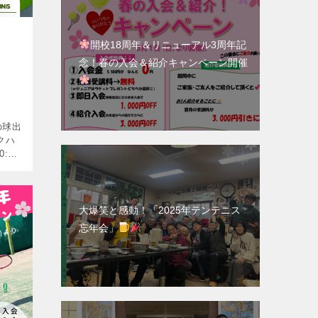
開校18周年＆リニューアル3周年記
念！春の入会＆紹介キャンペーン開催
の球出
クハ
:55-
ト ●
…]
大爆笑と感動！「2025年テンテニス
忘年会」