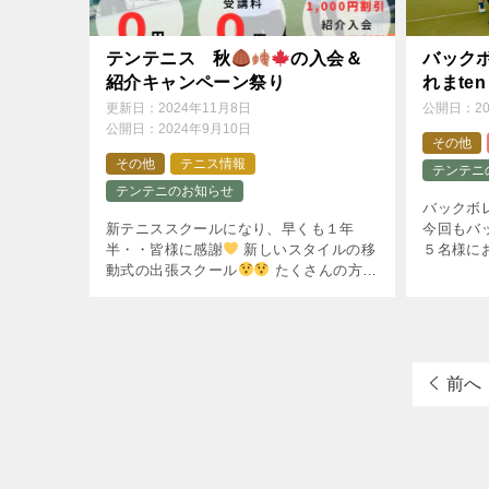
テンテニス 秋
の入会＆
バック
紹介キャンペーン祭り
れまten
更新日：
2024年11月8日
公開日：
2
公開日：
2024年9月10日
その他
その他
テニス情報
テンテニ
テンテニのお知らせ
バックボ
新テニススクールになり、早くも１年
今回もバ
半・・皆様に感謝
新しいスタイルの移
５名様に
動式の出張スクール
たくさんの方に
２時間み
支えられてここまで頑張って何とかやっ
た。
てきました。 皆様、いつも暖かく見守っ
ていただき本当にありがとうございます
[…]
前へ