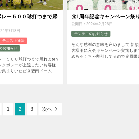
ボレー５００球打つまで帰
㊗1周年記念キャンペーン祭
公開日：
2024年2月26日
024年7月8日
テンテニのお知らせ
テニス上達法
そんな感謝の意味を込めまして 新規のお
のお知らせ
客様用に入会キャンペーン実施しま
めちゃくちゃ割引してるので定員限
レー５００球打つまで帰れまten
のみです。
ックボレーが上達したいお客様
お集まりいただき碧南ドームで
っちりレッスンさせて頂きまし
1
2
3
次へ