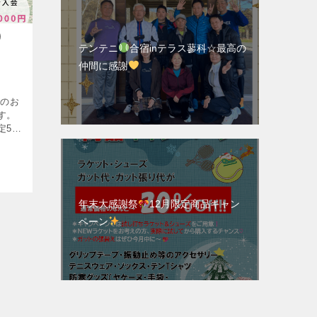
り
テンテニ
合宿inテラス蓼科☆最高の
仲間に感謝
す。
定5名
年末大感謝祭
12月限定商品キャン
ペーン